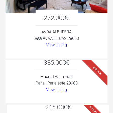
272.000€
AVDA ALBUFERA
马德里, VALLECAS 28053
View Listing
385.000€
低价出售
Madrrid Parla Esta
Parla , Parla este 28983
View Listing
245.000€