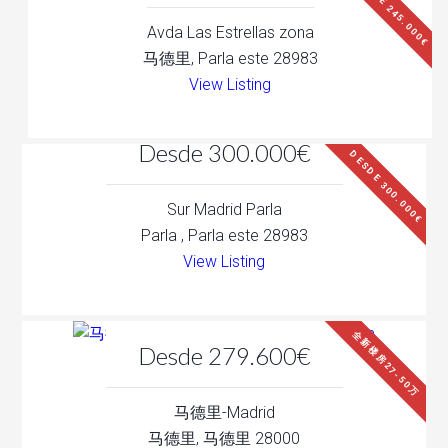
DESDE 245.000€
Avda Las Estrellas zona
马德里, Parla este 28983
View Listing
Desde 300.000€
DESDE 300.000€
Sur Madrid Parla
Parla , Parla este 28983
View Listing
全新楼房27-50万
Desde 279.600€
马德里-Madrid
马德里, 马德里 28000