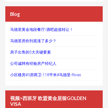
Blog
马德里黄金地段餐厅/酒吧超值转让！
马德里房价到底涨了多少？
房子出售的5大关键要素
公司诚聘有经验房产经纪人
小区楼房#3房两卫-118平米#马德里-Rivas
视频>西班牙 欧盟黄金居留GOLDEN
VISA