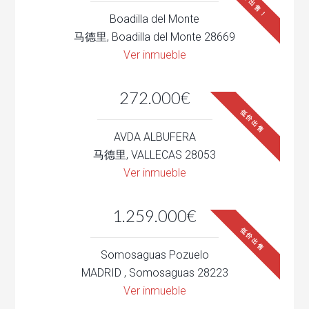
低价出售！
Boadilla del Monte
马德里, Boadilla del Monte 28669
Ver inmueble
272.000€
低价出售
AVDA ALBUFERA
马德里, VALLECAS 28053
Ver inmueble
1.259.000€
低价出售
Somosaguas Pozuelo
MADRID , Somosaguas 28223
Ver inmueble