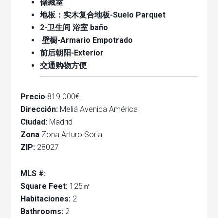
储藏室
地板：实木复合地板-Suelo Parquet
2-卫生间 浴室 baño
壁橱-Armario Empotrado
前后朝阳-Exterior
交通购物方便
Precio
819.000€
Dirección:
Meliá Avenida América
Ciudad:
Madrid
Zona
Zona Arturo Soria
ZIP:
28027
MLS #:
Square Feet:
125㎡
Habitaciones:
2
Bathrooms:
2