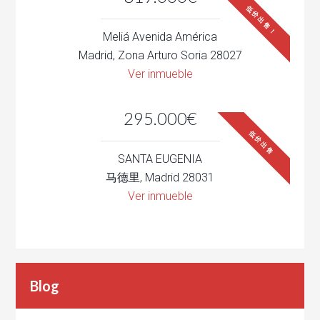
低价出售！
Meliá Avenida América
Madrid, Zona Arturo Soria 28027
Ver inmueble
295.000€
低价出售
SANTA EUGENIA
马德里, Madrid 28031
Ver inmueble
Blog