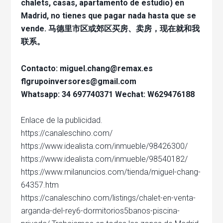
chalets, casas, apartamento de estudio) en
Madrid, no tienes que pagar nada hasta que se
vende. 马德里市区或郊区买房、卖房，现在就和我
联系。
Contacto: miguel.chang@remax.es
flgrupoinversores@gmail.com
Whatsapp: 34 697740371 Wechat: W629476188
Enlace de la publicidad.
https://canaleschino.com/
https://www.idealista.com/inmueble/98426300/
https://www.idealista.com/inmueble/98540182/
https://www.milanuncios.com/tienda/miguel-chang-
64357.htm
https://canaleschino.com/listings/chalet-en-venta-
arganda-del-rey6-dormitorios5banos-piscina-