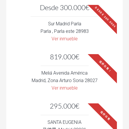
Desde 300.000€
DESDE 300.000€
Sur Madrid Parla
Parla , Parla este 28983
Ver inmueble
819.000€
低价出售！
Meliá Avenida América
Madrid, Zona Arturo Soria 28027
Ver inmueble
295.000€
低价出售
SANTA EUGENIA