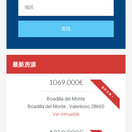
最新房源
1069.000€
低价出售！
Boadilla del Monte
Boadilla del Monte , Valenloso 28660
Ver inmueble