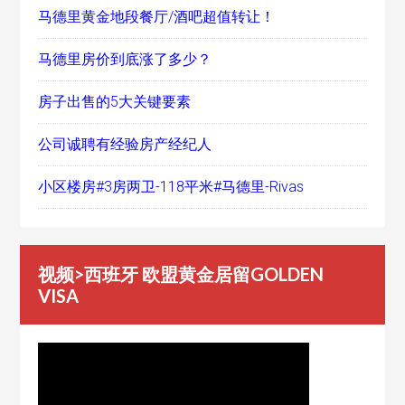
马德里黄金地段餐厅/酒吧超值转让！
马德里房价到底涨了多少？
房子出售的5大关键要素
公司诚聘有经验房产经纪人
小区楼房#3房两卫-118平米#马德里-Rivas
视频>西班牙 欧盟黄金居留GOLDEN
VISA