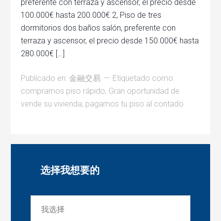
preferente con terraza y ascensor, el precio desde
100.000€ hasta 200.000€ 2, Piso de tres
dormitorios dos baños salón, preferente con
terraza y ascensor, el precio desde 150.000€ hasta
280.000€ […]
Publicado en:
金融交易
Etiquetado como:
compramos piso rápido
,
Gran oportunidad de
vende su vivienda
,
pagamos tu piso al contado
选择我想要的