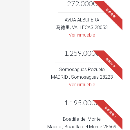
272.000€
低价出售
AVDA ALBUFERA
马德里, VALLECAS 28053
Ver inmueble
1.259.000€
低价出售
Somosaguas Pozuelo
MADRID , Somosaguas 28223
Ver inmueble
1.195.000€
低价出售！
Boadilla del Monte
Madrid , Boadilla del Monte 28669