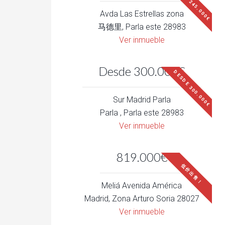
DESDE 245.000€
Avda Las Estrellas zona
马德里, Parla este 28983
Ver inmueble
Desde 300.000€
DESDE 300.000€
Sur Madrid Parla
Parla , Parla este 28983
Ver inmueble
819.000€
低价出售！
Meliá Avenida América
Madrid, Zona Arturo Soria 28027
Ver inmueble