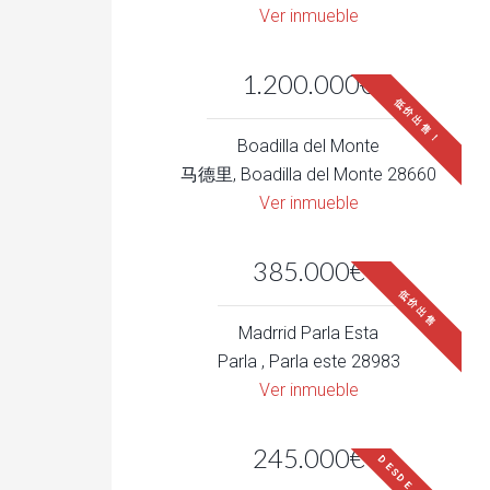
Ver inmueble
1.200.000€
低价出售！
Boadilla del Monte
马德里, Boadilla del Monte 28660
Ver inmueble
385.000€
低价出售
Madrrid Parla Esta
Parla , Parla este 28983
Ver inmueble
245.000€