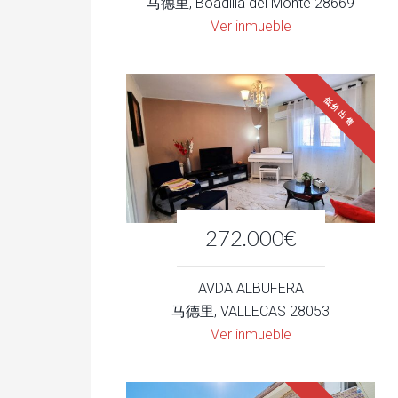
马德里, Boadilla del Monte 28669
Ver inmueble
低价出售
272.000€
AVDA ALBUFERA
马德里, VALLECAS 28053
Ver inmueble