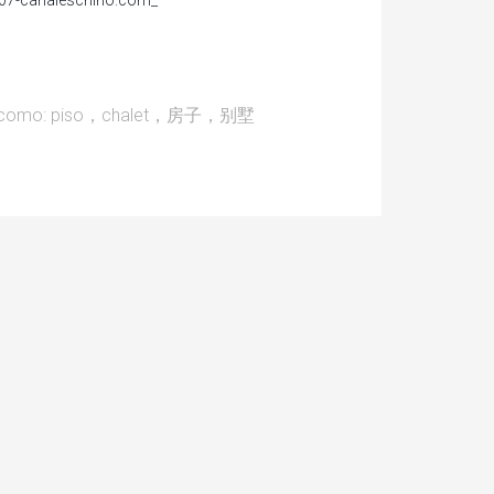
7-canaleschino.com_
 como:
piso，chalet，房子，别墅