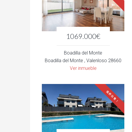
1069.000€
Boadilla del Monte
Boadilla del Monte , Valenloso 28660
Ver inmueble
低价出售！