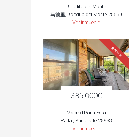
Boadilla del Monte
马德里, Boadilla del Monte 28660
Ver inmueble
低价出售
385.000€
Madrrid Parla Esta
Parla , Parla este 28983
Ver inmueble