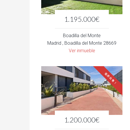
1.195.000€
Boadilla del Monte
Madrid , Boadilla del Monte 28669
Ver inmueble
低价出售！
1.200.000€