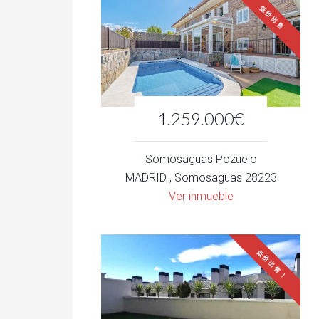
低价出售
1.259.000€
Somosaguas Pozuelo
MADRID , Somosaguas 28223
Ver inmueble
低价出售！