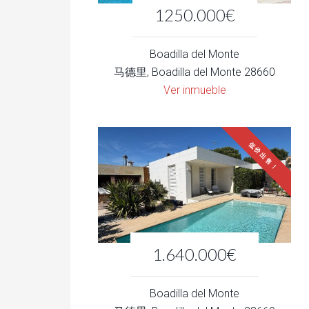
1250.000€
Boadilla del Monte
马德里, Boadilla del Monte 28660
Ver inmueble
低价出售！
1.640.000€
Boadilla del Monte