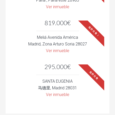
Parla , Parla este 28983
Ver inmueble
819.000€
低价出售！
Meliá Avenida América
Madrid, Zona Arturo Soria 28027
Ver inmueble
295.000€
低价出售
SANTA EUGENIA
马德里, Madrid 28031
Ver inmueble