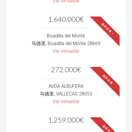
Ver inmueble
1.640.000€
低价出售！
Boadilla del Monte
马德里, Boadilla del Monte 28669
Ver inmueble
272.000€
低价出售
AVDA ALBUFERA
马德里, VALLECAS 28053
Ver inmueble
1.259.000€
低价出售