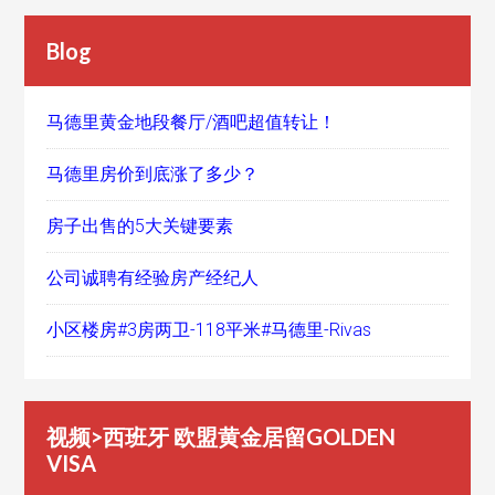
Blog
马德里黄金地段餐厅/酒吧超值转让！
马德里房价到底涨了多少？
房子出售的5大关键要素
公司诚聘有经验房产经纪人
小区楼房#3房两卫-118平米#马德里-Rivas
视频>西班牙 欧盟黄金居留GOLDEN
VISA