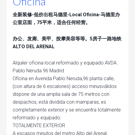
Oficina
全新装修-低价出租马德里-Local Oficina-马德里办
公室店面，75平米，适合任何经营。
办公、发廊、美甲、按摩美容等等。5房子一路地铁
ALTO DEL ARENAL
Alquiler oficina local reformado y equipado AVDA.
Pablo Neruda 96 Madrid
Oficina en Avenida Pablo Neruda,96 planta calle,
(con altura de 6 escalones) acceso minusválidos
dispone de una amplia sala de 75 metros con
despachos, está dividida con mamparas, es
completamente exterior y se encuentra totalmente
reformado y equipado.
TOTALMENTE EXTERIOR
A escasos minutos del metro Alto del Arenal.