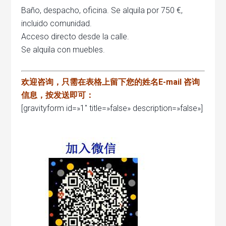
Baño, despacho, oficina. Se alquila por 750 €,
incluido comunidad.
Acceso directo desde la calle.
Se alquila con muebles.
欢迎咨询，只需在表格上留下您的姓名E-mail 咨询
信息，按发送即可：
[gravityform id=»1″ title=»false» description=»false»]