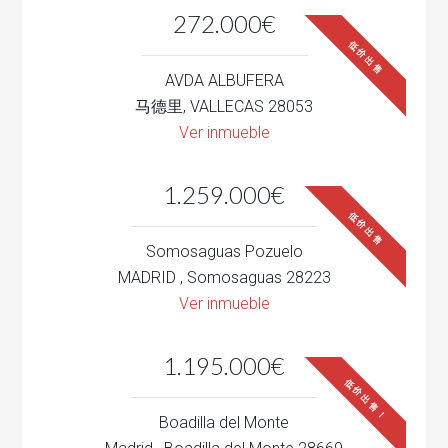
272.000€
低价出售
AVDA ALBUFERA
马德里, VALLECAS 28053
Ver inmueble
1.259.000€
低价出售
Somosaguas Pozuelo
MADRID , Somosaguas 28223
Ver inmueble
1.195.000€
低价出售！
Boadilla del Monte