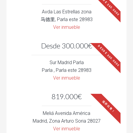
DESDE 245.000€
Avda Las Estrellas zona
马德里, Parla este 28983
Ver inmueble
Desde 300.000€
DESDE 300.000€
Sur Madrid Parla
Parla , Parla este 28983
Ver inmueble
819.000€
低价出售！
Meliá Avenida América
Madrid, Zona Arturo Soria 28027
Ver inmueble