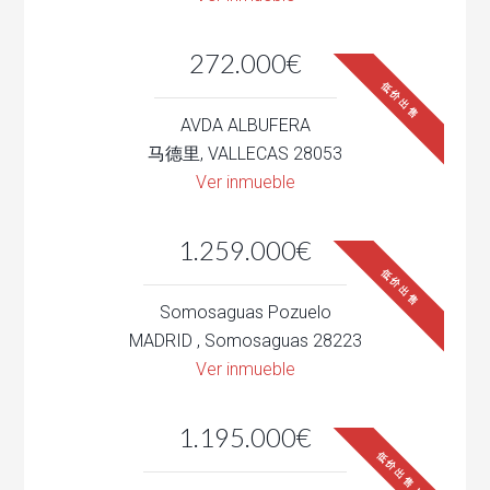
272.000€
低价出售
AVDA ALBUFERA
马德里, VALLECAS 28053
Ver inmueble
1.259.000€
低价出售
Somosaguas Pozuelo
MADRID , Somosaguas 28223
Ver inmueble
1.195.000€
低价出售！