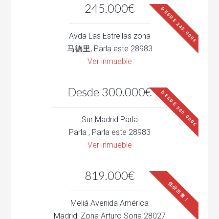
245.000€
DESDE 245.000€
Avda Las Estrellas zona
马德里, Parla este 28983
Ver inmueble
Desde 300.000€
DESDE 300.000€
Sur Madrid Parla
Parla , Parla este 28983
Ver inmueble
819.000€
低价出售！
Meliá Avenida América
Madrid, Zona Arturo Soria 28027